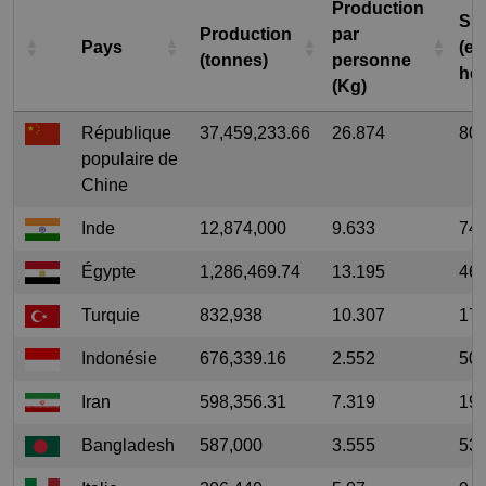
Production
Sup
Production
par
Pays
(en
(tonnes)
personne
hec
(Kg)
République
37,459,233.66
26.874
804
populaire de
Chine
Inde
12,874,000
9.633
749
Égypte
1,286,469.74
13.195
46,
Turquie
832,938
10.307
17,
Indonésie
676,339.16
2.552
50,
Iran
598,356.31
7.319
19,
Bangladesh
587,000
3.555
53,