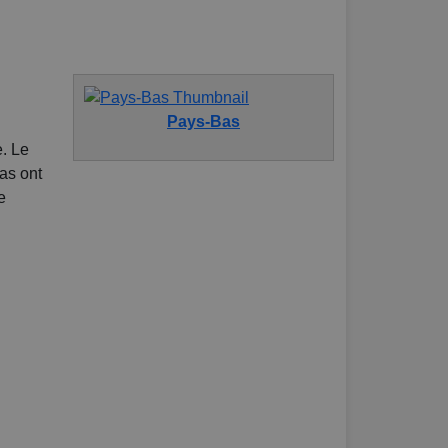
Pays-Bas
e. Le
as ont
e