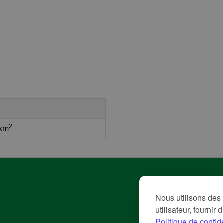
2
 km
Pol
Nous utilisons des 
Con
utilisateur, fournir
Me
Politique de confide