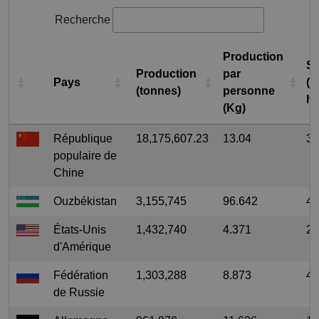
Recherche
Production
Su
Production
par
Pays
(e
(tonnes)
personne
he
(Kg)
République
18,175,607.23
13.04
39
populaire de
Chine
Ouzbékistan
3,155,745
96.642
44
États-Unis
1,432,740
4.371
28
d'Amérique
Fédération
1,303,288
8.873
44
de Russie