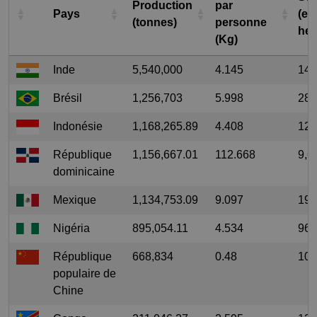
Production
par
Pays
(en
(tonnes)
personne
hec
(Kg)
Inde
5,540,000
4.145
146
Brésil
1,256,703
5.998
28,
Indonésie
1,168,265.89
4.408
12,
République
1,156,667.01
112.668
9,6
dominicaine
Mexique
1,134,753.09
9.097
19,
Nigéria
895,054.11
4.534
96,
République
668,834
0.48
10,
populaire de
Chine