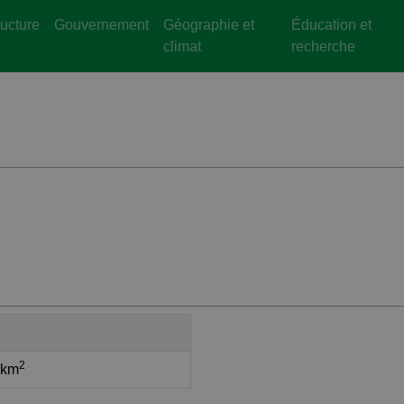
ructure
Gouvernement
Géographie et
Éducation et
climat
recherche
2
 km