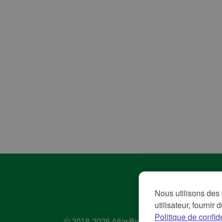
Pol
Nous utilisons des 
Con
utilisateur, fournir
Me
Politique de confide
© 2018-2026 AtlasBig.com