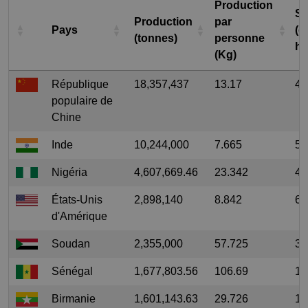
Production
Su
Production
par
Pays
(e
(tonnes)
personne
he
(Kg)
République
18,357,437
13.17
4,
populaire de
Chine
Inde
10,244,000
7.665
5,
Nigéria
4,607,669.46
23.342
4,
États-Unis
2,898,140
8.842
62
d'Amérique
Soudan
2,355,000
57.725
3,
Sénégal
1,677,803.56
106.69
1,
Birmanie
1,601,143.63
29.726
1,