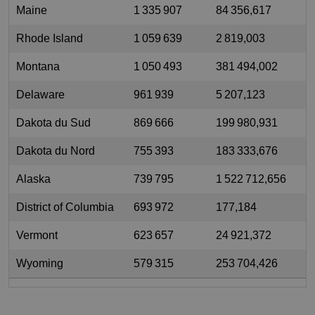
Maine
1 335 907
84 356,617
Rhode Island
1 059 639
2 819,003
Montana
1 050 493
381 494,002
Delaware
961 939
5 207,123
Dakota du Sud
869 666
199 980,931
Dakota du Nord
755 393
183 333,676
Alaska
739 795
1 522 712,656
District of Columbia
693 972
177,184
Vermont
623 657
24 921,372
Wyoming
579 315
253 704,426