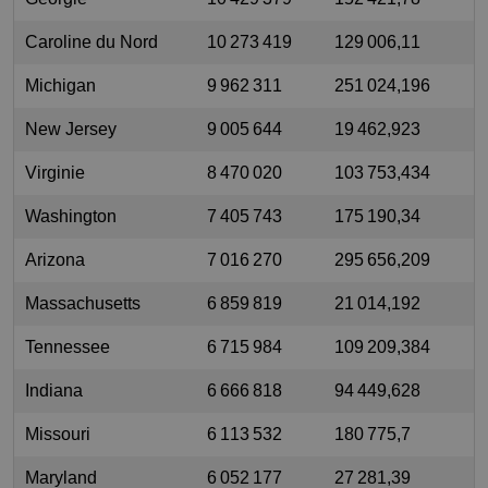
Caroline du Nord
10 273 419
129 006,11
Michigan
9 962 311
251 024,196
New Jersey
9 005 644
19 462,923
Virginie
8 470 020
103 753,434
Washington
7 405 743
175 190,34
Arizona
7 016 270
295 656,209
Massachusetts
6 859 819
21 014,192
Tennessee
6 715 984
109 209,384
Indiana
6 666 818
94 449,628
Missouri
6 113 532
180 775,7
Maryland
6 052 177
27 281,39