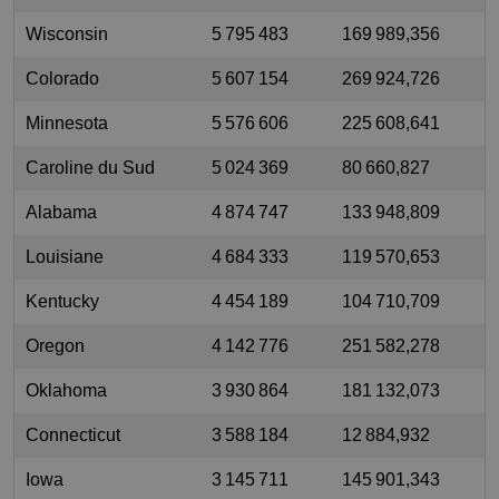
Wisconsin
5 795 483
169 989,356
Colorado
5 607 154
269 924,726
Minnesota
5 576 606
225 608,641
Caroline du Sud
5 024 369
80 660,827
Alabama
4 874 747
133 948,809
Louisiane
4 684 333
119 570,653
Kentucky
4 454 189
104 710,709
Oregon
4 142 776
251 582,278
Oklahoma
3 930 864
181 132,073
Connecticut
3 588 184
12 884,932
Iowa
3 145 711
145 901,343