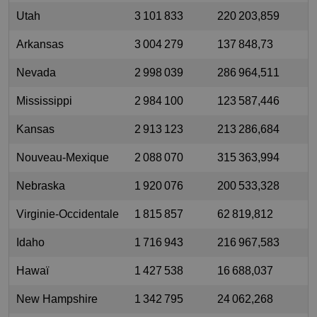
Utah
3 101 833
220 203,859
Arkansas
3 004 279
137 848,73
Nevada
2 998 039
286 964,511
Mississippi
2 984 100
123 587,446
Kansas
2 913 123
213 286,684
Nouveau-Mexique
2 088 070
315 363,994
Nebraska
1 920 076
200 533,328
Virginie-Occidentale
1 815 857
62 819,812
Idaho
1 716 943
216 967,583
Hawaï
1 427 538
16 688,037
New Hampshire
1 342 795
24 062,268