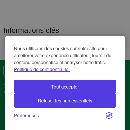
Informations clés
2
Surface
48 103,824 km
Nous utilisons des cookies sur notre site pour
améliorer votre expérience utilisateur, fournir du
contenu personnalisé et analyser notre trafic.
Politique de confidentialité.
🌍 Une autre langue
Politique de confidentialité
Tout accepter
Conditions d'utilisation
Mentions légales
Refuser les non essentiels
© 2018-2026 AtlasBig.com
Préférences