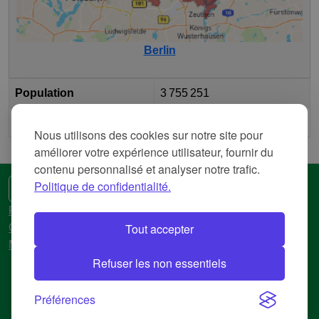
Berlin
Population
3 755 251
2
Surface
891,362 km
Nous utilisons des cookies sur notre site pour
améliorer votre expérience utilisateur, fournir du
contenu personnalisé et analyser notre trafic.
Politique de confidentialité.
🌍 Une autre langue
Politique de confidentialité
Tout accepter
Conditions d'utilisation
Mentions légales
Refuser les non essentiels
© 2018-2026 AtlasBig.com
Préférences