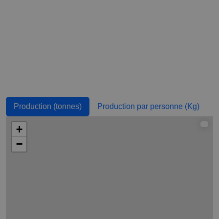
Bulgarie
18.31
0.003
Indonésie
18
0
Grèce
15
0.001
Égypte
10
0
Corée du Sud
6
0
Taïwan
1.95
0
Production (tonnes)
Production par personne (Kg)
France
0
0
+
Pologne
0
0
−
Liban
0
0
Djibouti
0
0
Hongrie
0
0
Syrie
0
0