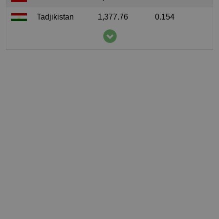
Tadjikistan
1,377.76
0.154
Afghanistan
500
0.016
Azerbaïdjan
497.4
0.05
Kirghizistan
348.67
0.055
Cambodge
279.92
0.017
Turquie
76
0.001
Japon
69.49
0.001
Italie
60.23
0.001
Madagascar
60
0.002
Népal
39
0.001