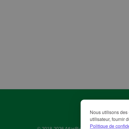
Pol
Nous utilisons des 
Con
utilisateur, fournir
Me
Politique de confide
© 2018-2026 AtlasBig.com